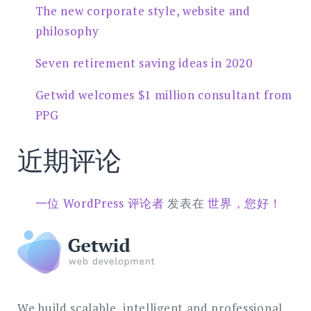
The new corporate style, website and
philosophy
Seven retirement saving ideas in 2020
Getwid welcomes $1 million consultant from
PPG
近期评论
一位 WordPress 评论者
发表在
世界，您好！
We build scalable, intelligent and professional