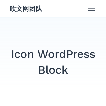
跳
欣文网团队
转
菜
到
DROPDOWN
内
单
EXPAND
容
EXPAND
DROPDO
Icon WordPress
EXPAND
DROPDO
Block
EXPAND
DROPDO
EXPAND
DROPDO
搜
索：