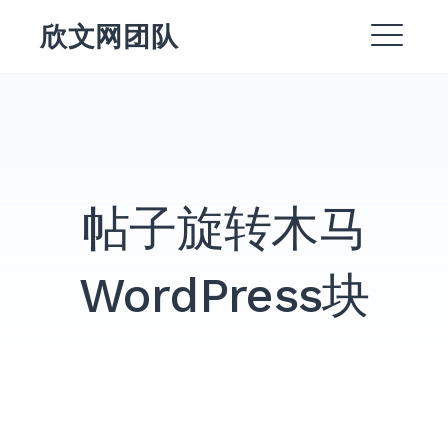
跳
欣文网团队
转
菜
到
内
单
EXPAND
容
DROPDO
EXPAND
DROPDO
DROPDOWN
帖子旋转木马
EXPAND
WordPress块
EXPAND
DROPDO
EXPAND
DROPDO
搜
索：